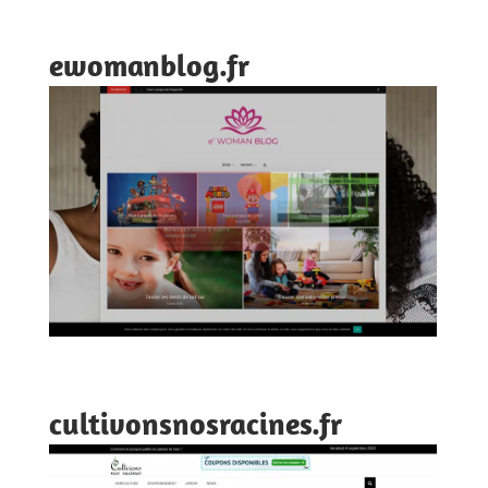
ewomanblog.fr
cultivonsnosracines.fr